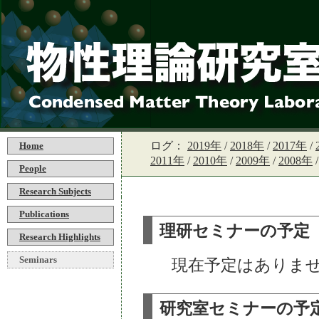
ログ：
2019年
/
2018年
/
2017年
/
Home
2011年
/
2010年
/
2009年
/
2008年
People
Research Subjects
Publications
理研セミナーの予定
Research Highlights
Seminars
現在予定はありま
研究室セミナーの予