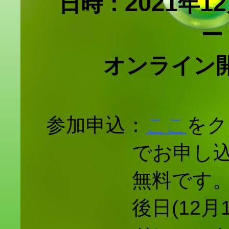
2021
12
日時：
年
ー
オンライン開
参加申込：
ここ
をク
でお申し
無料です。
後日(12