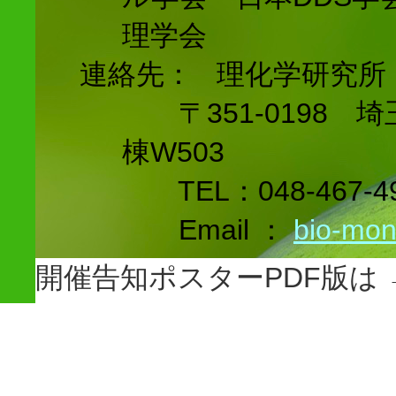
理学会
連絡先： 理化学研究所
〒351-0198 埼
棟W503
TEL：048-467-
Email ：
bio-mon
開催告知ポスターPDF版は