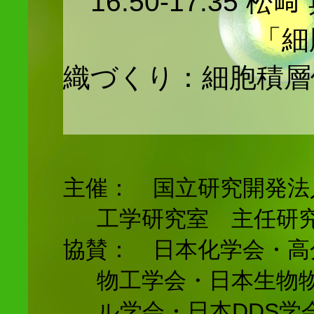
16:50-17:35 
「細胞微小
織づくり：細胞積層
主催： 国立研究開発法
工学研究室 主任研
協賛： 日本化学会・高
物工学会・日本生物
ル学会・日本DDS学