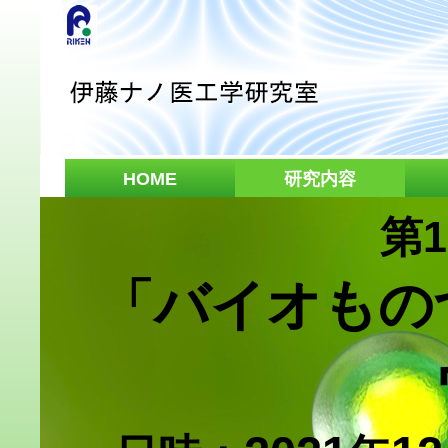
HOME
研究内容
第
「バイオもの