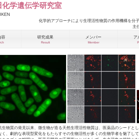
田化学遺伝学研究室
RIKEN
化学的アプローチにより生理活性物質の作用機構を分
主任
内容
研究成果
メンバー
ア
rch
Result
Member
P
抗生物質の発見以来、微生物が造る天然生理活性物質は、医薬品のシードとし
なく、劇的な表現型変化をもたらすその生物活性が多くの生物学者を魅了して