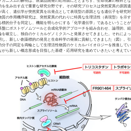
メカニズムの解明は、医薬品開発の応用面にとどまらず、生命現象の根幹とな
的を生み出す点で重要な研究分野です。その研究プロセスは突然変異の原因遺
が高く、遺伝学が突然変異を出発点として表現型の原因となる遺伝子を研究対
物質の作用機序研究は、突然変異の代わりに特異な生理活性（表現型）を示す
る標的分子を同定し、機能を明らかにする「化学遺伝学」であるということが
基盤にポストゲノムツールと合成化学的アプローチを組み合わせ、論理的、組
論を確立し、独自のケミカルゲノミクスへと発展させてきました。それによっ
明し、新しい創薬標的の発見と生命科学の発展に貢献してきました（図）。引
的分子の同定を両輪として生理活性物質のケミカルバイオロジーを推進してい
ながら新しい概念形成を目指した基礎・応用研究を進めていきたいと考えてい