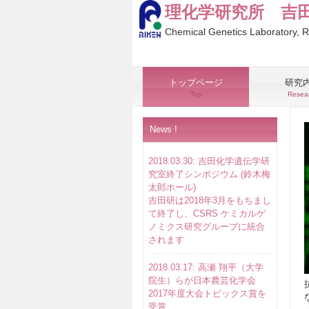
理化学研究所 吉
Chemical Genetics Laboratory, 
トップページ
研究
Top
Resea
News !
2018.03.30: 吉田化学遺伝学研
究室終了シンポジウム (鈴木梅
太郎ホール)
吉田研は2018年3月をもちまし
て終了し、CSRS ケミカルゲ
ノミクス研究グループに統合
されます
2018.03.17: 高瀬 翔平（大学
院生）らが日本農芸化学会
2017年度大会トピックス賞を
受賞