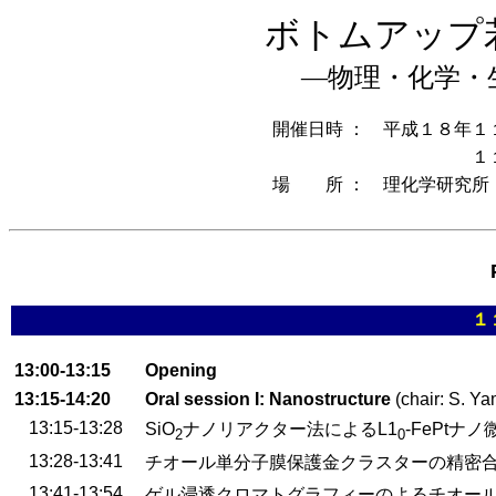
ボトムアップ
―物理・化学・
開催日時
： 平成１８年１
： 平成１８年
１
場 所
： 理化学研究所
１
13:00-13:15
Opening
13:15-14:20
Oral session I: Nanostructure
(chair: S. Y
13:15-13:28
SiO
ナノリアクター法によるL1
-FePtナ
2
0
13:28-13:41
チオール単分子膜保護金クラスターの精密
13:41-13:54
ゲル浸透クロマトグラフィーのよるチオール