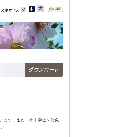
小
中
大
印刷
ています。また、小中学生を対象
す。