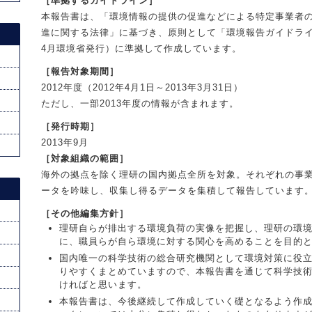
［準拠するガイドライン］
研究
本報告書は、「環境情報の提供の促進などによる特定事業者
進に関する法律」に基づき、原則として「環境報告ガイドライン
4月環境省発行）に準拠して作成しています。
［報告対象期間］
2012年度（2012年4月1日～2013年3月31日）
ただし、一部2013年度の情報が含まれます。
［発行時期］
2013年9月
［対象組織の範囲］
海外の拠点を除く理研の国内拠点全所を対象。それぞれの事
ータを吟味し、収集し得るデータを集積して報告しています
［その他編集方針］
理研自らが排出する環境負荷の実像を把握し、理研の環
に、職員らが自ら環境に対する関心を高めることを目的
国内唯一の科学技術の総合研究機関として環境対策に役
りやすくまとめていますので、本報告書を通じて科学技
ければと思います。
本報告書は、今後継続して作成していく礎となるよう作